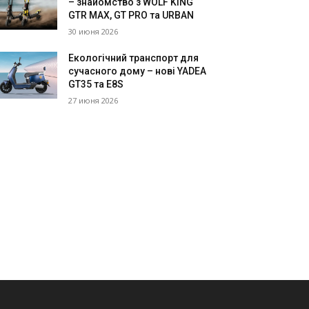
– знайомство з WOLF KING
GTR MAX, GT PRO та URBAN
30 июня 2026
Екологічний транспорт для
сучасного дому – нові YADEA
GT35 та E8S
27 июня 2026