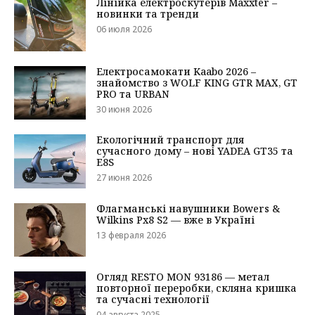
Лінійка електроскутерів Maxxter –
новинки та тренди
06 июля 2026
Електросамокати Kaabo 2026 –
знайомство з WOLF KING GTR MAX, GT
PRO та URBAN
30 июня 2026
Екологічний транспорт для
сучасного дому – нові YADEA GT35 та
E8S
27 июня 2026
Флагманські навушники Bowers &
Wilkins Px8 S2 — вже в Україні
13 февраля 2026
Огляд RESTO MON 93186 — метал
повторної переробки, скляна кришка
та сучасні технології
04 августа 2025