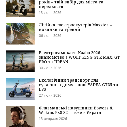
років – твій вибір для міста та
передмістя
13 июля 2026
Лінійка електроскутерів Maxxter –
новинки та тренди
06 июля 2026
Електросамокати Kaabo 2026 –
знайомство з WOLF KING GTR MAX, GT
PRO та URBAN
30 июня 2026
Екологічний транспорт для
сучасного дому – нові YADEA GT35 та
E8S
27 июня 2026
Флагманські навушники Bowers &
Wilkins Px8 S2 — вже в Україні
13 февраля 2026