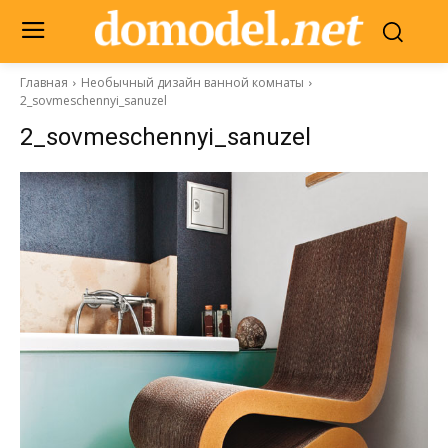
Главная
Необычный дизайн ванной комнаты
2_sovmeschennyi_sanuzel
2_sovmeschennyi_sanuzel