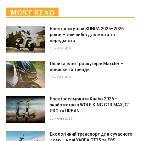
MOST READ
Електроскутери SUNRA 2025–2026
років – твій вибір для міста та
передмістя
13 июля 2026
Лінійка електроскутерів Maxxter –
новинки та тренди
06 июля 2026
Електросамокати Kaabo 2026 –
знайомство з WOLF KING GTR MAX, GT
PRO та URBAN
30 июня 2026
Екологічний транспорт для сучасного
дому – нові YADEA GT35 та E8S