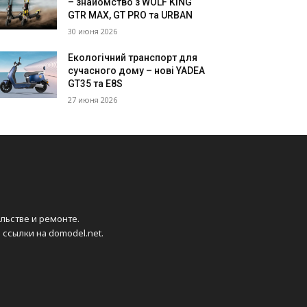
– знайомство з WOLF KING
GTR MAX, GT PRO та URBAN
30 июня 2026
Екологічний транспорт для
сучасного дому – нові YADEA
GT35 та E8S
27 июня 2026
ельстве и ремонте.
ссылки на domodel.net.