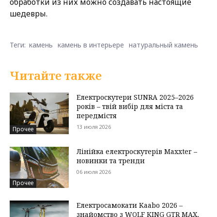
обработки из них можно создавать настоящие
шедевры.
Теги:
камень
камень в интерьере
натуральный камень
Читайте также
Електроскутери SUNRA 2025–2026
років – твій вибір для міста та
передмістя
13 июля 2026
Прочее
Лінійка електроскутерів Maxxter –
новинки та тренди
06 июля 2026
Прочее
Електросамокати Kaabo 2026 –
знайомство з WOLF KING GTR MAX,