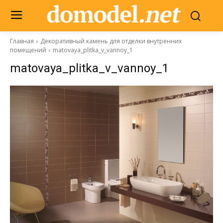
Главная
Декоративный камень для отделки внутренних
помещений
matovaya_plitka_v_vannoy_1
matovaya_plitka_v_vannoy_1