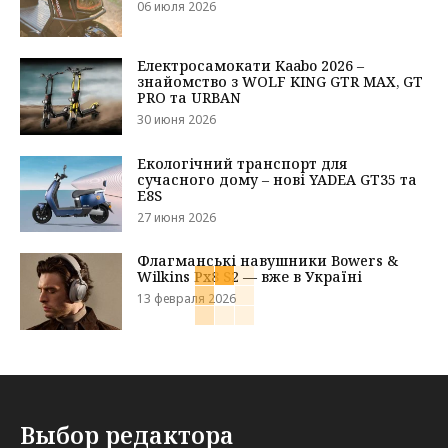
06 июля 2026
Електросамокати Kaabo 2026 –
знайомство з WOLF KING GTR MAX, GT
PRO та URBAN
30 июня 2026
Екологічний транспорт для
сучасного дому – нові YADEA GT35 та
E8S
27 июня 2026
Флагманські навушники Bowers &
Wilkins Px8 S2 — вже в Україні
13 февраля 2026
Выбор редактора