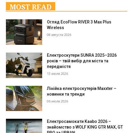
MOST READ
Огляд EcoFlow RIVER 3 Max Plus
Wireless
08 августа 2026
Електроскутери SUNRA 2025–2026
років – твій вибір для міста та
передмістя
13 июля 2026
Лінійка електроскутерів Maxxter –
новинки та тренди
06 июля 2026
Електросамокати Kaabo 2026 –
знайомство з WOLF KING GTR MAX, GT
PRO та URBAN