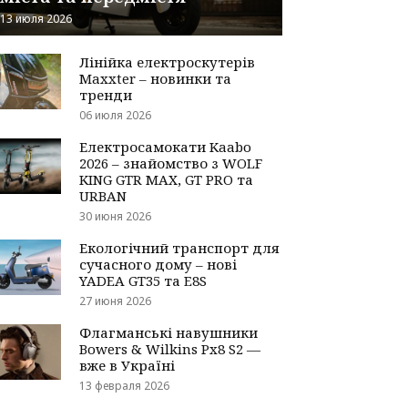
13 июля 2026
Лінійка електроскутерів
Maxxter – новинки та
тренди
06 июля 2026
Електросамокати Kaabo
2026 – знайомство з WOLF
KING GTR MAX, GT PRO та
URBAN
30 июня 2026
Екологічний транспорт для
сучасного дому – нові
YADEA GT35 та E8S
27 июня 2026
Флагманські навушники
Bowers & Wilkins Px8 S2 —
вже в Україні
13 февраля 2026