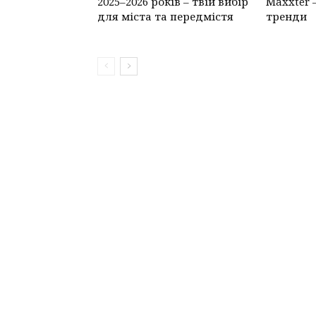
2025–2026 років – твій вибір
Maxxter 
для міста та передмістя
тренди