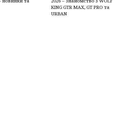
– новинки та
2026 – знайомство з WOLF
KING GTR MAX, GT PRO та
URBAN