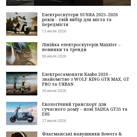
Електроскутери SUNRA 2025–2026
років – твій вибір для міста та
передмістя
13 июля 2026
Лінійка електроскутерів Maxxter –
новинки та тренди
06 июля 2026
Електросамокати Kaabo 2026 –
знайомство з WOLF KING GTR MAX, GT
PRO та URBAN
30 июня 2026
Екологічний транспорт для
сучасного дому – нові YADEA GT35 та
E8S
27 июня 2026
Флагманські навушники Bowers &