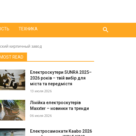
ОСТЬ
ТЕХНИКА
вский кирпичный завод
MOST READ
Електроскутери SUNRA 2025–
2026 років – твій вибір для
міста та передмістя
13 июля 2026
Лінійка електроскутерів
Maxxter – новинки та тренди
06 июля 2026
Електросамокати Kaabo 2026