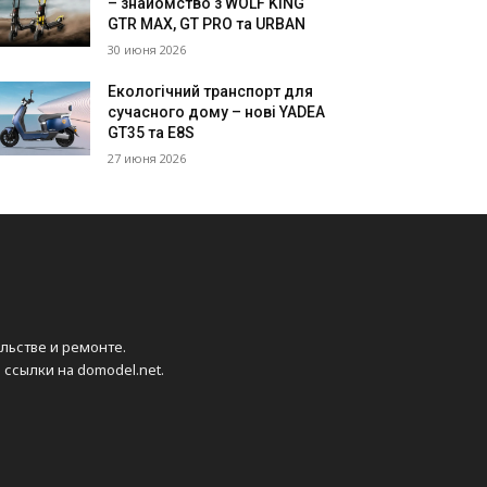
– знайомство з WOLF KING
GTR MAX, GT PRO та URBAN
30 июня 2026
Екологічний транспорт для
сучасного дому – нові YADEA
GT35 та E8S
27 июня 2026
ельстве и ремонте.
ссылки на domodel.net.