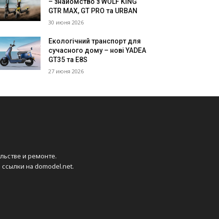
– знайомство з WOLF KING
GTR MAX, GT PRO та URBAN
30 июня 2026
Екологічний транспорт для
сучасного дому – нові YADEA
GT35 та E8S
27 июня 2026
ельстве и ремонте.
ссылки на domodel.net.